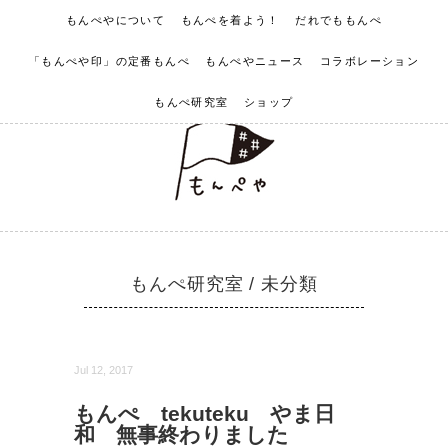
もんぺやについて
もんぺを着よう！
だれでももんぺ
「もんぺや印」の定番もんぺ
もんぺやニュース
コラボレーション
もんぺ研究室
ショップ
もんぺ研究室
/
未分類
Jul 12, 2017
もんぺ tekuteku やま日
和 無事終わりました