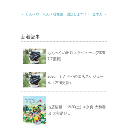
＜ もんぺや、もんぺ研究室 開設します！！
金木犀 ＞
新着記事
もんぺやの出店スケジュール(2026.
7/7更新)
2026 もんぺやの出店スケジュー
ル（2/16更新）
出店情報 12/20(土) ＠奈良 大和郡
山 大和是好日