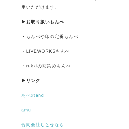
用いただけます。
▶お取り扱いもんぺ
・もんぺや印の定番もんぺ
・LIVEWORKSもんぺ
・rukkiの藍染めもんぺ
▶リンク
あべのand
amu
合同会社ちとせなら