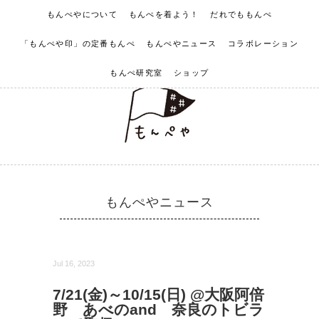
もんぺやについて
もんぺを着よう！
だれでももんぺ
「もんぺや印」の定番もんぺ
もんぺやニュース
コラボレーション
もんぺ研究室
ショップ
もんぺやニュース
Jul 16, 2023
7/21(金)～10/15(日) @大阪阿倍
野 あべのand 奈良のトビラ