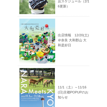
店スケジュール（2/1
6更新）
出店情報 12/20(土)
＠奈良 大和郡山 大
和是好日
11/1（土）～11/16
(日)京都POPUPのお
知らせ