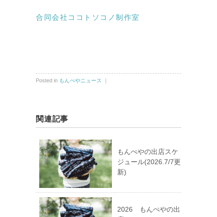
合同会社ココトソコノ制作室
Posted in
もんぺやニュース
｜
関連記事
もんぺやの出店スケ
ジュール(2026.7/7更
新)
2026 もんぺやの出