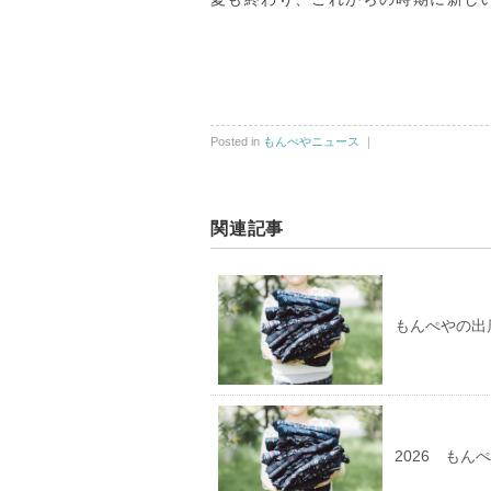
Posted in
もんぺやニュース
｜
関連記事
もんぺやの出店
2026 もん