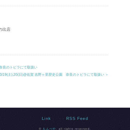
月の出店
緑彩館 奈良のトビラにて取扱い
.10/19(土),20(日)@佐賀 吉野ヶ里歴史公園 奈良のトビラにて取扱い ＞
Link
- - - -
RSS Feed
©
もんぺや
. all rights reserved.