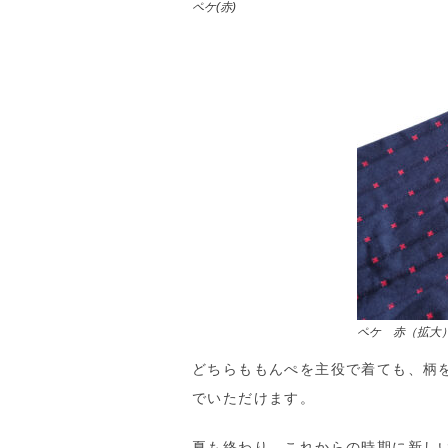
ペケ(赤)
ペケ 赤（拡大
どちらももんぺを主役で着ても、柄
でいただけます。
夏も終わり、これからの時期に新し