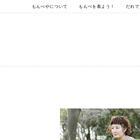
もんぺやについて
もんぺを着よう！
だれで