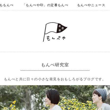
ももんぺ
「もんぺや印」の定番もんぺ
もんぺやニュース
もんぺ研究室
もんぺと共に日々の小さな発見をおもしろがるブログです。