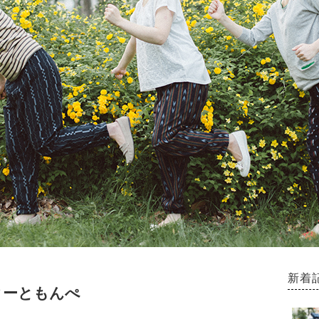
新着
ターともんぺ