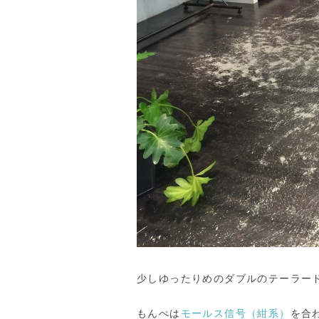
少しゆったりめのダブルのテーラー
もんぺは
モールス信号（紺系）
を合