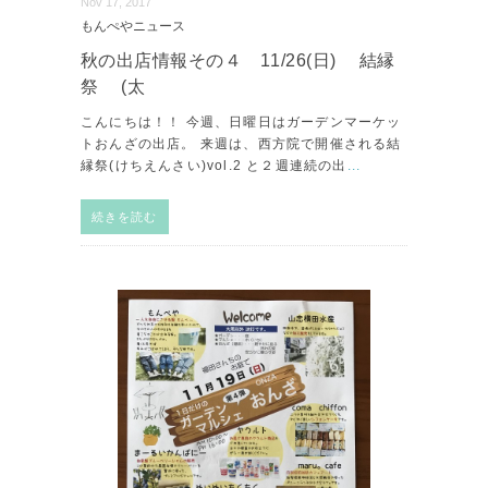
Nov 17, 2017
もんぺやニュース
秋の出店情報その４ 11/26(日) 結縁
祭 (太
こんにちは！！ 今週、日曜日はガーデンマーケッ
トおんざの出店。 来週は、西方院で開催される結
縁祭(けちえんさい)vol.2 と２週連続の出
...
続きを読む