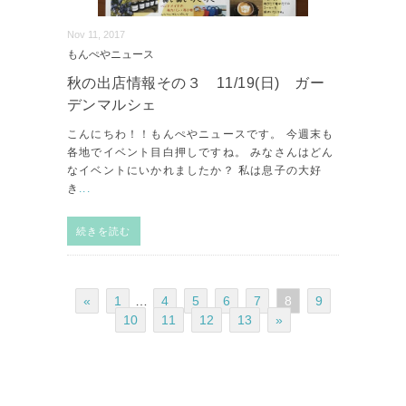
Nov 11, 2017
もんぺやニュース
秋の出店情報その３ 11/19(日) ガー
デンマルシェ
こんにちわ！！もんぺやニュースです。 今週末も
各地でイベント目白押しですね。 みなさんはどん
なイベントにいかれましたか？ 私は息子の大好
き
...
続きを読む
«
1
…
4
5
6
7
8
9
10
11
12
13
»