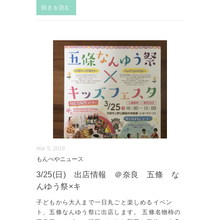
続きを読む
Mar 5, 2018
もんぺやニュース
3/25(日) 出店情報 ＠奈良 五條 な
んゆう祭×キ
子どもから大人まで一日丸ごと楽しめるイベン
ト、五條なんゆう祭に出店します。 五條名物柿の