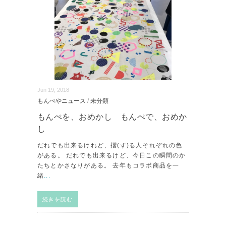
Jun 19, 2018
もんぺやニュース
/
未分類
もんぺを、おめかし もんぺで、おめか
し
だれでも出来るけれど、摺(す)る人それぞれの色
がある。 だれでも出来るけど、今日この瞬間のか
たちとかさなりがある。 去年もコラボ商品を一
緒
...
続きを読む