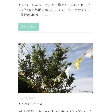
もんぺ、もんぺ、もんぺの季節♪ こんにちわ、少
しずつ春の気配を感じています、もんぺやです。
最近はMONPEス
...
続きを読む
Nov 29, 2017
もんぺやニュース
出店情報 house＆garden 庭つどい 1