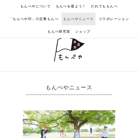
もんぺやについて
もんぺを着よう！
だれでももんぺ
「もんぺや印」の定番もんぺ
もんぺやニュース
コラボレーション
もんぺ研究室
ショップ
もんぺやニュース