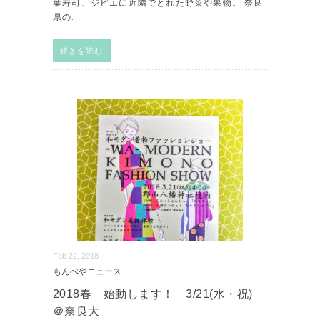
葉寿司、ジビエに近隣でとれた野菜や果物。 奈良
県の
...
続きを読む
Feb 22, 2018
もんぺやニュース
2018春 始動します！ 3/21(水・祝)
＠奈良大