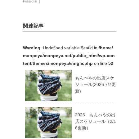
Posted in ｜
関連記事
Warning
: Undefined variable $catid in
/home/
monpeya/monpeya.net/public_html/wp-con
tent/themes/monpeya/single.php
on line
52
もんぺやの出店スケ
ジュール(2026.7/7更
新)
2026 もんぺやの出
店スケジュール（2/1
6更新）