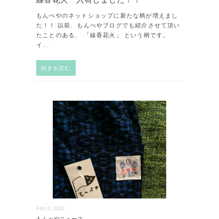
もんぺやのネットショップに新たな柄が増えまし
た！！ 以前、もんぺやブログでも紹介させて頂い
たことのある、 「線香花火」 という柄です。
イ
...
続きを読む
Feb 3, 2015
もんぺやニュース