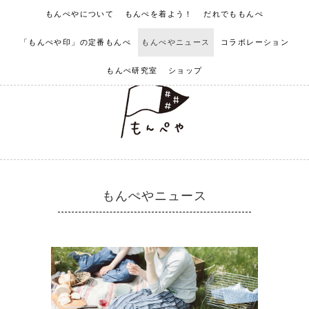
もんぺやについて
もんぺを着よう！
だれでももんぺ
「もんぺや印」の定番もんぺ
もんぺやニュース
コラボレーション
もんぺ研究室
ショップ
もんぺやニュース