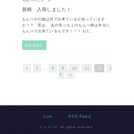
新柄 入荷しました！
もんぺやの旗は何で出来ているか知っています
か？？ 実は… あの先っちょのもんぺ柄は本当に
もんぺで出来ているんです！！！ わた
...
続きを読む
«
1
…
8
9
10
11
12
1
3
»
Link
- - - -
RSS Feed
©
もんぺや
. all rights reserved.