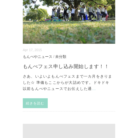
Apr 17, 2015
もんぺやニュース
/
未分類
もんぺフェス申し込み開始します！！
さあ、いよいよもんぺフェスまで一カ月をきりま
した☆ 準備もここからが大詰めです。ドキドキ
以前もんぺやニュースでお伝えした通
...
続きを読む