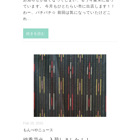
お知らせが遅くなってしまい、もう今週末に迫っ
ています。 今月もひとたらい市に出店します！！
わー、パチパチ☆ 前回は気になっていたけどこ
れ
...
続きを読む
Feb 18, 2015
もんぺやニュース
線香花火 入荷しました！！