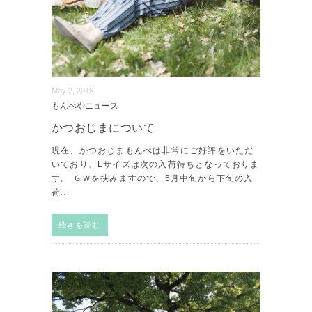
May 2, 2015
もんぺやニュース
かつおじまについて
現在、かつおじまもんぺは非常にご好評をいただ
いており、Lサイズは次の入荷待ちとなっておりま
す。 ＧＷを挟みますので、5月中旬から下旬の入
荷
...
続きを読む