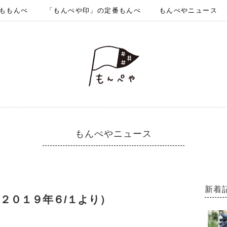
ももんぺ
「もんぺや印」の定番もんぺ
もんぺやニュース
もんぺやニュース
新着
２０１９年６/１より）