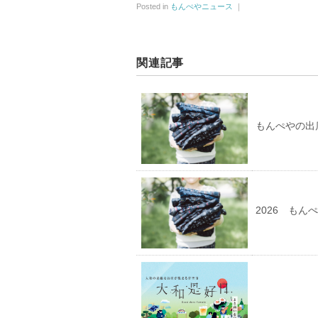
Posted in
もんぺやニュース
｜
関連記事
もんぺやの出店
2026 もん