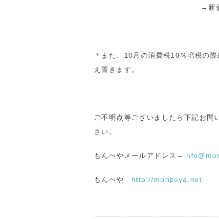
→新
＊また、10月の消費税10％増税の
え置きます。
ご不明点等ございましたら下記お問
さい。
もんぺやメールアドレス→
info@mo
もんぺや
http://monpeya.net