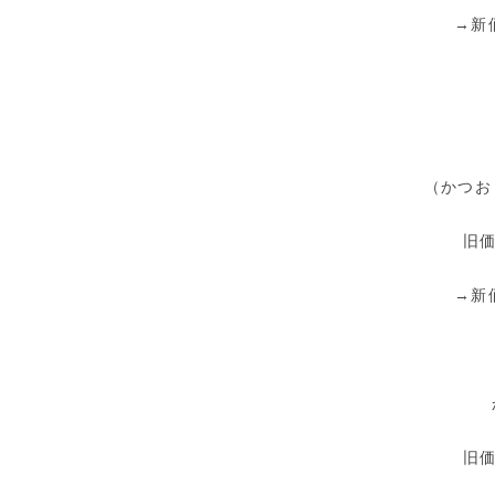
→新
（かつお
旧価
→新
旧価