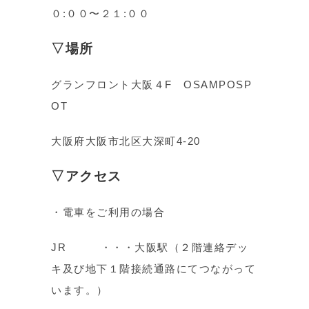
０:００〜２１:００
▽場所
グランフロント大阪４F OSAMPOSP
OT
大阪府大阪市北区大深町4-20
▽アクセス
・電車をご利用の場合
JR ・・・大阪駅（２階連絡デッ
キ及び地下１階接続通路にてつながって
います。）