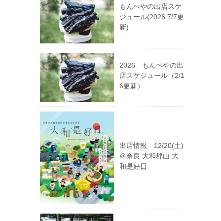
もんぺやの出店スケ
ジュール(2026.7/7更
新)
2026 もんぺやの出
店スケジュール（2/1
6更新）
出店情報 12/20(土)
＠奈良 大和郡山 大
和是好日